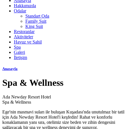
Anasayfa
Hakkımızda
Odalar
Standart Oda
Family Suit
King Suit
Restoranlar
Aktiviteler
Havuz ve Sahil
Spa
Galeri
İletişim
Anasayfa
Spa & Wellness
Ada Newday Resort Hotel
Spa & Wellness
Ege'nin masmavi suları ile buluşan Kuşadası'nda unutulmaz bir tatil
için Ada Newday Resort Hotel'i keşfedin! Rahat ve konforlu
konaklamanın yanı sıra, otelimiz size beden ve zihin dengesini
sağlayacak bir spa ve wellness deneyimi de sunuyor.